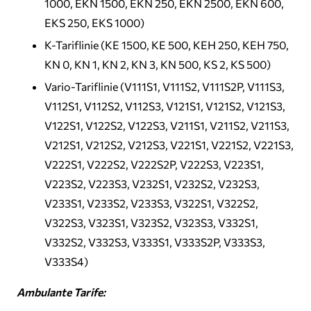
1000, EKN 1500, EKN 250, EKN 2500, EKN 600,
EKS 250, EKS 1000)
K-Tariflinie (KE 1500, KE 500, KEH 250, KEH 750,
KN 0, KN 1, KN 2, KN 3, KN 500, KS 2, KS 500)
Vario-Tariflinie (V111S1, V111S2, V111S2P, V111S3,
V112S1, V112S2, V112S3, V121S1, V121S2, V121S3,
V122S1, V122S2, V122S3, V211S1, V211S2, V211S3,
V212S1, V212S2, V212S3, V221S1, V221S2, V221S3,
V222S1, V222S2, V222S2P, V222S3, V223S1,
V223S2, V223S3, V232S1, V232S2, V232S3,
V233S1, V233S2, V233S3, V322S1, V322S2,
V322S3, V323S1, V323S2, V323S3, V332S1,
V332S2, V332S3, V333S1, V333S2P, V333S3,
V333S4)
Ambulante Tarife: