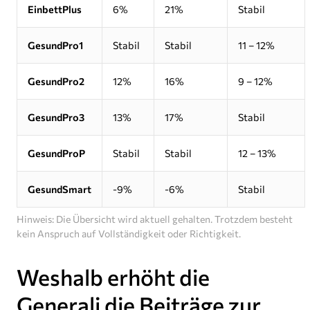
EinbettPlus
6%
21%
Stabil
GesundPro1
Stabil
Stabil
11 – 12%
GesundPro2
12%
16%
9 – 12%
GesundPro3
13%
17%
Stabil
GesundProP
Stabil
Stabil
12 – 13%
GesundSmart
-9%
-6%
Stabil
Hinweis: Die Übersicht wird aktuell gehalten. Trotzdem besteht
kein Anspruch auf Vollständigkeit oder Richtigkeit.
Weshalb erhöht die
Generali die Beiträge zur