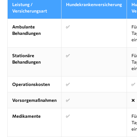
Leistung /
Hundekrankenversicherung
Hu
Versicherungsart
Ve
Ambulante
✅
Fü
Behandlungen
Ta
ei
Stationäre
✅
Fü
Behandlungen
Ta
ei
Operationskosten
✅
✅
Vorsorgemaßnahmen
✅
❌
Medikamente
✅
Fü
Ta
ei