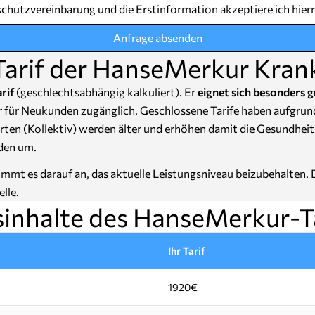
chutzvereinbarung und die Erstinformation akzeptiere ich hier
Anfrage absenden
Tarif der HanseMerkur Kran
rif
(geschlechtsabhängig kalkuliert). Er
eignet sich besonders g
hr für Neukunden zugänglich. Geschlossene Tarife haben aufgru
erten (Kollektiv) werden älter und erhöhen damit die Gesundhei
den um.
mt es darauf an, das aktuelle Leistungsniveau beizubehalten. De
lle.
sinhalte des HanseMerkur-Ta
Ihr Tarif
1920€