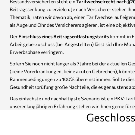
Bestandsversicherten steht ein
Tarifwechselrecht nach §
Beitragssenkung zu erzielen. Je nach Versicherer stehen Ih
Thematik, raten wir davon ab, einen Tarifwechsel auf eigene
als Auge und Ohr des Versicherers agieren, ist eine objekt
Der
Einschluss eines Beitragsentlastungstarifs
kommt in Fr
Arbeitgeberzuschuss (bei Angestellten) lässt sich Ihre Mo
Erwerbsphase verringern.
Sofern Sie noch nicht länger als 7 Jahre bei der aktuellen 
(keine Vorerkrankungen, keine akuten Gebrechen), könnte au
Rahmenbedingungen zu 100% übereinstimmen. Sollte dies nic
Gesundheitsprüfung große Nachteile, die es genaustens ab
Das einfachste und nachhaltigste Szenario ist ein PKV-Tar
unserer langjährigen Erfahrung stehen wir Ihnen gerne für 
Geschloss