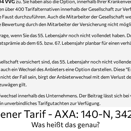
204 VVG
zu. Sie haben also die Option, innerhalb Ihrer Krankenv
nen über 400 Tarifalternativen innerhalb der Gesellschaft zur 
 Faust durchzuführen. Auch die Mitarbeiter der Gesellschaft werd
ive Bewertung durch den Mitarbeiter der Versicherung nicht mögl
age, wenn Sie das 55. Lebensjahr noch nicht vollendet haben. D
natsprämie ab dem 65. bzw. 67. Lebensjahr planbar für einen ve
Gesellschaft versichert sind, das 55. Lebensjahr noch nicht voll
ch ein Wechsel des Anbieters eine Option darstellen. Diese “Em
ht der Fall sein, birgt der Anbieterwechsel mit dem Verlust de
zuwägen gilt.
ifwechsel innerhalb des Unternehmens. Der Beitrag lässt sich be
ein unverbindliches Tarifgutachten zur Verfügung.
ener Tarif - AXA: 140-N, 34
Was heißt das genau?