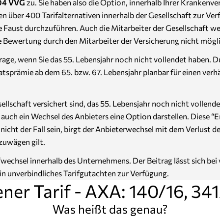
204 VVG
zu. Sie haben also die Option, innerhalb Ihrer Krankenv
nen über 400 Tarifalternativen innerhalb der Gesellschaft zur 
 Faust durchzuführen. Auch die Mitarbeiter der Gesellschaft werd
ive Bewertung durch den Mitarbeiter der Versicherung nicht mögl
age, wenn Sie das 55. Lebensjahr noch nicht vollendet haben. D
natsprämie ab dem 65. bzw. 67. Lebensjahr planbar für einen ve
Gesellschaft versichert sind, das 55. Lebensjahr noch nicht voll
ch ein Wechsel des Anbieters eine Option darstellen. Diese “Em
ht der Fall sein, birgt der Anbieterwechsel mit dem Verlust de
zuwägen gilt.
ifwechsel innerhalb des Unternehmens. Der Beitrag lässt sich be
ein unverbindliches Tarifgutachten zur Verfügung.
ner Tarif - AXA: 140/16, 341
Was heißt das genau?