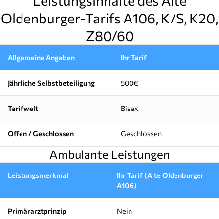
Leistungsinhalte des Alte
Oldenburger-Tarifs A106, K/S, K20,
Z80/60
Allgemeine Angaben
Ihr Tarif
Jährliche Selbstbeteiligung
500€
Tarifwelt
Bisex
Offen / Geschlossen
Geschlossen
Ambulante Leistungen
Leistungsmerkmal
Ihr Tarif (Alte Oldenburger
A106)
Primärarztprinzip
Nein